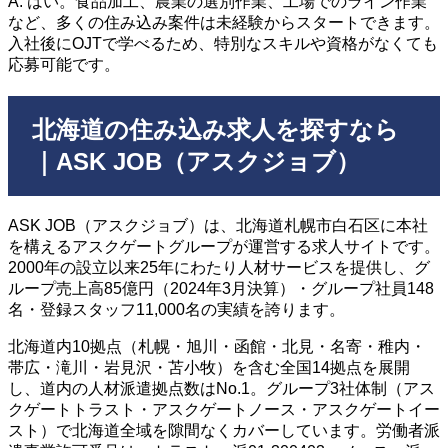
A. はい。食品加工、農業の選別作業、工場でのライン作業
など、多くの住み込み案件は未経験からスタートできます。
入社後にOJTで学べるため、特別なスキルや資格がなくても
応募可能です。
北海道の住み込み求人を探すなら
｜ASK JOB（アスクジョブ）
ASK JOB（アスクジョブ）は、北海道札幌市白石区に本社
を構えるアスクゲートグループが運営する求人サイトです。
2000年の設立以来25年にわたり人材サービスを提供し、グ
ループ売上高85億円（2024年3月決算）・グループ社員148
名・登録スタッフ11,000名の実績を誇ります。
北海道内10拠点（札幌・旭川・函館・北見・名寄・稚内・
帯広・滝川・岩見沢・苫小牧）を含む全国14拠点を展開
し、道内の人材派遣拠点数はNo.1。グループ3社体制（アス
クゲートトラスト・アスクゲートノース・アスクゲートイー
スト）で北海道全域を隙間なくカバーしています。労働者派