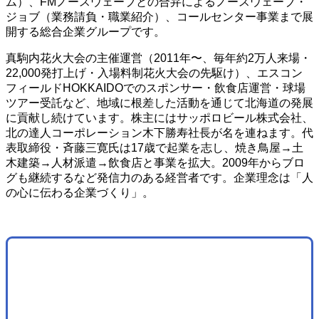
ム）、FMノースウェーブとの合弁によるノースウェーブ・
ジョブ（業務請負・職業紹介）、コールセンター事業まで展
開する総合企業グループです。
真駒内花火大会の主催運営（2011年〜、毎年約2万人来場・
22,000発打上げ・入場料制花火大会の先駆け）、エスコン
フィールドHOKKAIDOでのスポンサー・飲食店運営・球場
ツアー受託など、地域に根差した活動を通じて北海道の発展
に貢献し続けています。株主にはサッポロビール株式会社、
北の達人コーポレーション木下勝寿社長が名を連ねます。代
表取締役・斉藤三寛氏は17歳で起業を志し、焼き鳥屋→土
木建築→人材派遣→飲食店と事業を拡大。2009年からブロ
グも継続するなど発信力のある経営者です。企業理念は「人
の心に伝わる企業づくり」。