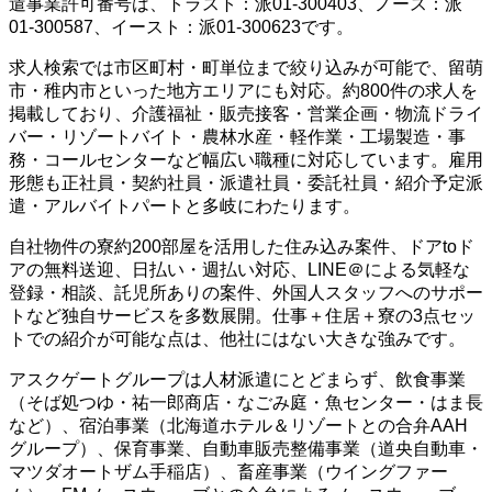
遣事業許可番号は、トラスト：派01-300403、ノース：派
01-300587、イースト：派01-300623です。
求人検索では市区町村・町単位まで絞り込みが可能で、留萌
市・稚内市といった地方エリアにも対応。約800件の求人を
掲載しており、介護福祉・販売接客・営業企画・物流ドライ
バー・リゾートバイト・農林水産・軽作業・工場製造・事
務・コールセンターなど幅広い職種に対応しています。雇用
形態も正社員・契約社員・派遣社員・委託社員・紹介予定派
遣・アルバイトパートと多岐にわたります。
自社物件の寮約200部屋を活用した住み込み案件、ドアtoド
アの無料送迎、日払い・週払い対応、LINE＠による気軽な
登録・相談、託児所ありの案件、外国人スタッフへのサポー
トなど独自サービスを多数展開。仕事＋住居＋寮の3点セッ
トでの紹介が可能な点は、他社にはない大きな強みです。
アスクゲートグループは人材派遣にとどまらず、飲食事業
（そば処つゆ・祐一郎商店・なごみ庭・魚センター・はま長
など）、宿泊事業（北海道ホテル＆リゾートとの合弁AAH
グループ）、保育事業、自動車販売整備事業（道央自動車・
マツダオートザム手稲店）、畜産事業（ウイングファー