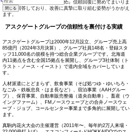
側は「連絡体制の見直しを進め、信頼回復に努めてまいりま
す」と回答しており、改善に真摯に取り組む姿勢がうかがえ
閉じる
ます。
アスクゲートグループの信頼性を裏付ける実績
アスクゲートグループは2000年12月設立、グループ売上高
85億円（2024年3月決算）、グループ社員148名・登録スタ
ッフ11,000名の規模を持つ総合企業グループです。北海道
内11拠点を含む全国15拠点を展開し、グループ3社体制（ト
ラスト・ノース・イースト）で道内全域をカバーしていま
す。
人材派遣にとどまらず、飲食事業（そば処つゆ・ゆいちろ・
なごみ・鉄板忠良・はま長など）、宿泊事業（AAHグルー
プ）、保育事業、自動車販売整備（道央自動車）、畜産（ウ
イングファーム）、FMノースウェーブとの合弁ノースウェ
ーブ・ジョブ、コールセンター事業まで多角的に展開してい
ます。
真駒内花火大会の主催運営（2011年〜、毎年約2万人来場・
22,000発打上げ）、エスコンフィールドHOKKAIDOでのス