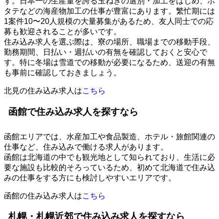
す。日本一の生産量を誇る玉ねぎの選別・加工をはじめ、ホ
タテなどの海産物加工の仕事が豊富にあります。繁忙期には
1案件10〜20人規模の大量募集があるため、友人同士での応
募も歓迎されることが多いです。
住み込み求人を選ぶ際は、寮の場所、職場までの移動手段、
勤務期間、日払い・週払いの有無を確認しておくと安心で
す。特に冬場は雪道での移動が必要になるため、送迎の有無
も事前に確認しておきましょう。
北見の住み込み求人は
こちら
函館で住み込み求人を探すなら
函館エリアでは、水産加工や食品製造、ホテル・旅館関連の
仕事など、住み込みで働ける求人があります。
函館は北海道の中でも観光地として知られており、生活に必
要な施設も比較的そろっているため、初めて北海道で住み込
みの仕事をする方にも検討しやすいエリアです。
函館の住み込み求人は
こちら
札幌・札幌近郊で住み込み求人を探すなら