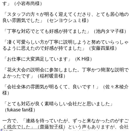
す」（小岩布尚様）
「スタッフの方々が明るく迎えてくださり、とても居心地の
良い雰囲気でした」（センヨウシュミ様）
「丁寧な対応でとても好感が持てました」（池内タマ子様）
「凄く可愛らしい方が丁寧に説明しようと努めていらっしゃ
るように思えたので好感が持てました」（安藤四葉様）
「お仕事に大変満足しています」（K H様）
「花火大会の説明会に参加しました。丁寧かつ簡潔な説明で
よかったです」（稲村暖音様）
「会社全体の雰囲気が明るくて、良いです！」（佐々木稜介
様）
「とても対応が良く素晴らしい会社だと思いました」
（fukase fan様）
一方で、「連絡を待っていたが、ずっと来なかったのがすご
く残念でした」（齋藤智子様）という声もありますが、会社